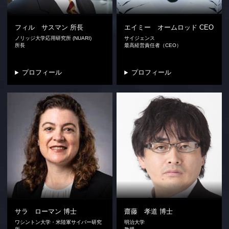
フィル サスマン
所長
エイミー オームロッド
CEO
ノリッジ大学応用研究所 (NUARI)
サイジェンス
所長
最高経営責任者（CEO）
プロフィール
プロフィール
サラ ローマン
博士
齋藤 孝道
博士
ワシントン大学・米陸軍サイバー研究
明治大学