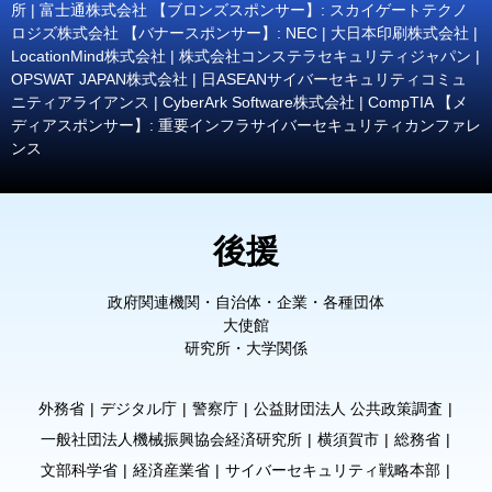
所 | 富士通株式会社 【ブロンズスポンサー】: スカイゲートテクノ
ロジズ株式会社 【バナースポンサー】: NEC | 大日本印刷株式会社 |
LocationMind株式会社 | 株式会社コンステラセキュリティジャパン |
OPSWAT JAPAN株式会社 | 日ASEANサイバーセキュリティコミュ
ニティアライアンス | CyberArk Software株式会社 | CompTIA 【メ
ディアスポンサー】: 重要インフラサイバーセキュリティカンファレ
ンス
後援
政府関連機関・自治体・企業・各種団体
大使館
研究所・大学関係
外務省
デジタル庁
警察庁
公益財団法人 公共政策調査
一般社団法人機械振興協会経済研究所
横須賀市
総務省
文部科学省
経済産業省
サイバーセキュリティ戦略本部