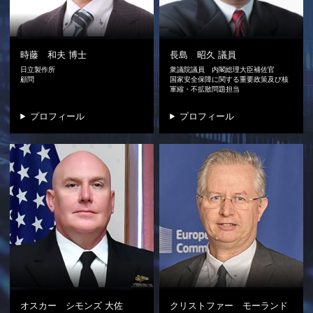
時藤 和夫
博士
長島 昭久
議員
日立製作所
衆議院議員 内閣総理大臣補佐官
顧問
国家安全保障に関する重要政策及び核
軍縮・不拡散問題担当
プロフィール
プロフィール
オスカー シモンズ
大佐
クリストファー モーランド