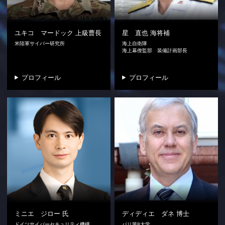
ユキコ マードック
上級曹長
星 直也
海将補
米陸軍サイバー研究所
海上自衛隊
海上幕僚監部 装備計画部長
プロフィール
プロフィール
ミニエ ジロー
氏
ディディエ ダネ
博士
ドイツサイバーセキュリティ機構
パリ第8大学