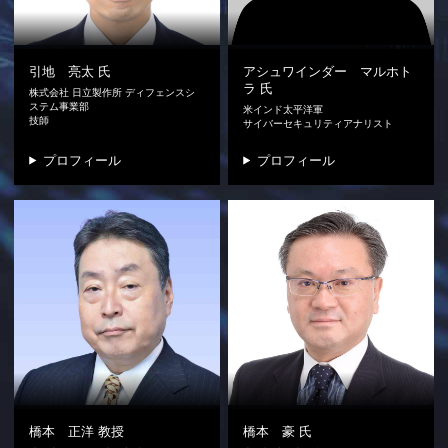
引地 亮太
氏
アシュワインダー マルホト
ラ
氏
株式会社 日立製作所 ディフェンスシ
ステム事業部
米インド太平洋軍
技師
サイバーセキュリティアナリスト
プロフィール
プロフィール
橋本 正洋
教授
橋本 豪
氏