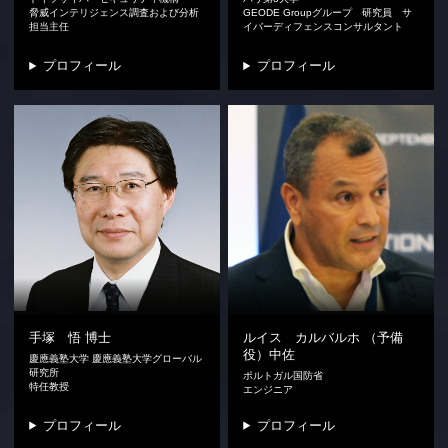
脅威インテリジェンス調査および分析
GEODE Groupグループ 研究員 サ
担当主任
イバーディフェンスコンサルタント
プロフィール
プロフィール
手塚 悟
博士
ルイス カルバルホ
（予備
役）中佐
慶應義塾大学 慶應義塾大学グローバル
研究所
ポルトガル国防省
特任教授
エンジニア
プロフィール
プロフィール