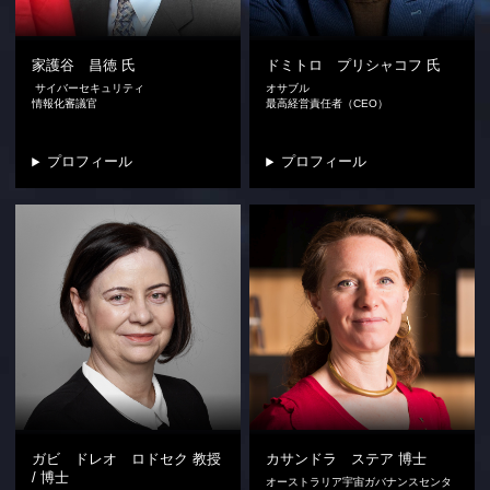
家護谷 昌徳
氏
ドミトロ プリシャコフ
氏
サイバーセキュリティ
オサブル
情報化審議官
最高経営責任者（CEO）
プロフィール
プロフィール
ガビ ドレオ ロドセク
教授
カサンドラ ステア
博士
/ 博士
オーストラリア宇宙ガバナンスセンタ