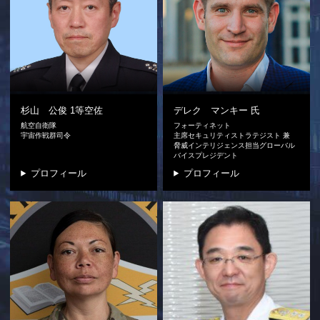
杉山 公俊
1等空佐
デレク マンキー
氏
航空自衛隊
フォーティネット
宇宙作戦群司令
主席セキュリティストラテジスト 兼
脅威インテリジェンス担当グローバル
バイスプレジデント
プロフィール
プロフィール