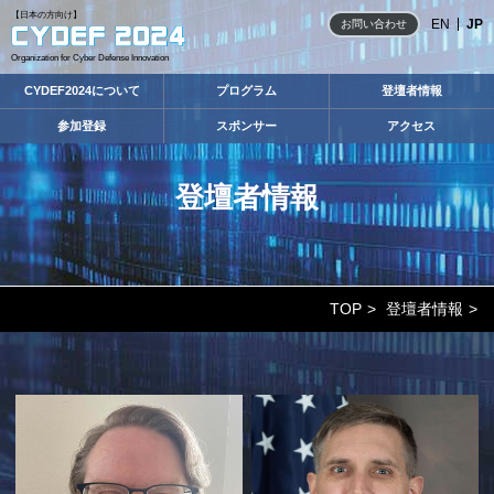
【日本の方向け】
EN
JP
お問い合わせ
Organization for Cyber Defense Innovation
CYDEF2024について
プログラム
登壇者情報
参加登録
スポンサー
アクセス
登壇者情報
TOP
登壇者情報