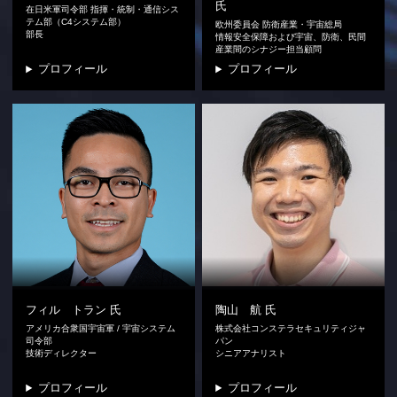
氏
在日米軍司令部 指揮・統制・通信シス
テム部（C4システム部）
欧州委員会 防衛産業・宇宙総局
部長
情報安全保障および宇宙、防衛、民間
産業間のシナジー担当顧問
プロフィール
プロフィール
フィル トラン
氏
陶山 航
氏
アメリカ合衆国宇宙軍 / 宇宙システム
株式会社コンステラセキュリティジャ
司令部
パン
技術ディレクター
シニアアナリスト
プロフィール
プロフィール