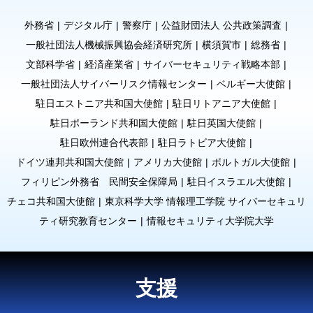
外務省
デジタル庁
警察庁
公益財団法人 公共政策調査
一般社団法人機械振興協会経済研究所
横須賀市
総務省
文部科学省
経済産業省
サイバーセキュリティ戦略本部
一般社団法人サイバーリスク情報センター
ベルギー大使館
駐日エストニア共和国大使館
駐日リトアニア大使館
駐日ポーランド共和国大使館
駐日英国大使館
駐日欧州連合代表部
駐日ラトビア大使館
ドイツ連邦共和国大使館
アメリカ大使館
ポルトガル大使館
フィリピン外務省 民間安全保障局
駐日イスラエル大使館
チェコ共和国大使館
東京科学大学 情報理工学院 サイバーセキュリ
ティ研究教育センター
情報セキュリティ大学院大学
支援