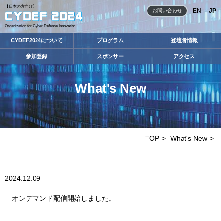
【日本の方向け】
EN
JP
お問い合わせ
Organization for Cyber Defense Innovation
CYDEF2024について
プログラム
登壇者情報
参加登録
スポンサー
アクセス
What's New
TOP
What's New
2024.12.09
オンデマンド配信開始しました。