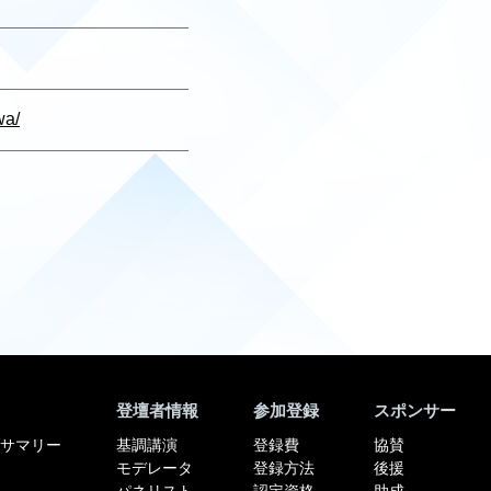
wa/
登壇者情報
参加登録
スポンサー
サマリー
基調講演
登録費
協賛
モデレータ
登録方法
後援